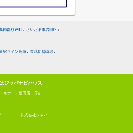
葛飾郡杉戸町
/
さいたま市岩槻区
/
新宿ライン高海
/
東武伊勢崎線
/
はジャパナビハウス
ン・キホーテ蓮田店 2階
動産ショップ 株式会社ジャパ