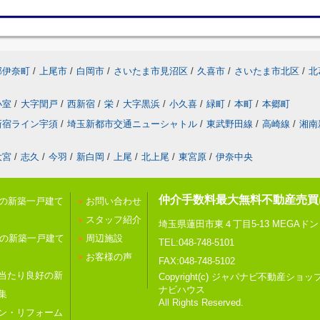
郡伊奈町
/
上尾市
/
白岡市
/
さいたま市見沼区
/
久喜市
/
さいたま市北区
/
北
小室
/
大字閏戸
/
西新宿
/
栄
/
大字黒浜
/
小久喜
/
緑町
/
本町
/
本郷町
新宿ライン宇須
/
埼玉新都市交通ニューシャトル
/
東武野田線
/
高崎線
/
湘南
大宮
/
志久
/
今羽
/
新白岡
/
上尾
/
北上尾
/
東宮原
/
伊奈中央
仲介手数料最大無料不動産売買
内の新築一戸建て
お問い合わせ
スタッフ紹介
埼玉県蓮田市東４丁目5-13 MEGAド
内の新築一戸建て
周辺施設
TEL:048-748-5101
お客様の声
FAX:048-748-5102
当たり良好の新
Copyright(c) ジャパナビ不
ナビハウス
集
All Rights Reserved.
ン・リフォーム