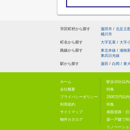
市区町村から探す
蓮田市
/
北足立
桶川市
町名から探す
大字瓦葺
/
大字
路線から探す
東北本線
/
湘南
東武日光線
駅から探す
蓮田
/
白岡
/
東
ホーム
駅歩10分以
会社概要
特集
プライバシーポリシー
2500万円以
利用規約
特集
サイトマップ
南面道路・日
物件カタログ
築一戸建て特
リノベーショ