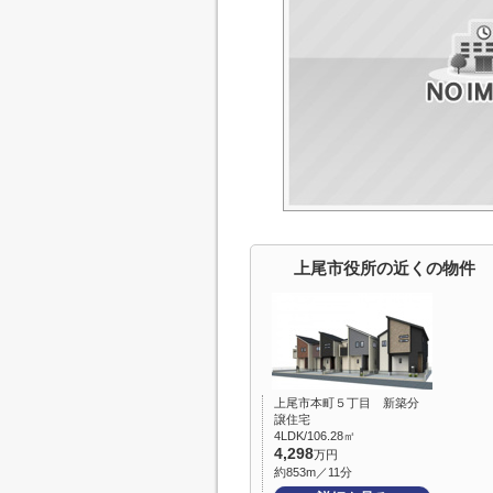
上尾市役所の近くの物件
上尾市本町５丁目 新築分
譲住宅
4LDK/106.28㎡
4,298
万円
約853m／11分