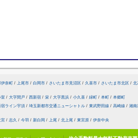
郡伊奈町
/
上尾市
/
白岡市
/
さいたま市見沼区
/
久喜市
/
さいたま市北区
/
北
小室
/
大字閏戸
/
西新宿
/
栄
/
大字黒浜
/
小久喜
/
緑町
/
本町
/
本郷町
新宿ライン宇須
/
埼玉新都市交通ニューシャトル
/
東武野田線
/
高崎線
/
湘南
大宮
/
志久
/
今羽
/
新白岡
/
上尾
/
北上尾
/
東宮原
/
伊奈中央