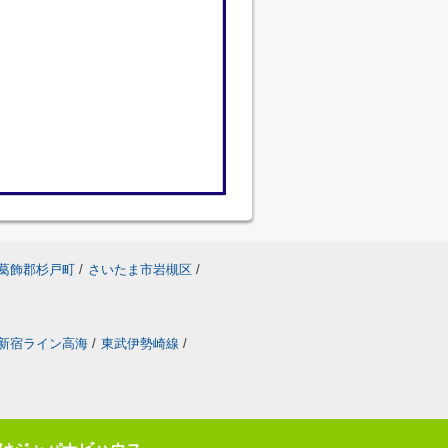
葛飾郡杉戸町
/
さいたま市岩槻区
/
新宿ライン高海
/
東武伊勢崎線
/