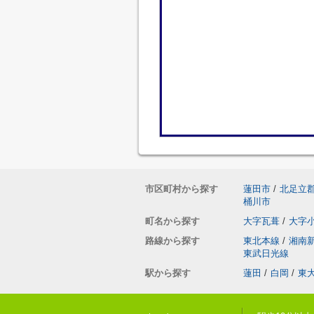
市区町村から探す
蓮田市
/
北足立
桶川市
町名から探す
大字瓦葺
/
大字
路線から探す
東北本線
/
湘南
東武日光線
駅から探す
蓮田
/
白岡
/
東