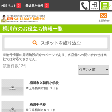
0
0
検討リスト
最近見た物件
お問合せ
桶川市のお役立ち情報一覧
スポットを絞り込む
※物件情報の周辺施設紹介のページであり、各店舗への問い合わせは当
社では対応できません。
該当件数
12
件
桶川市立朝日小学校
埼玉県桶川市朝日２丁目
-
桶川中学校
埼玉県桶川市泉１丁目