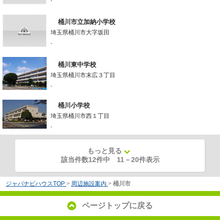
-
桶川市立加納小学校
埼玉県桶川市大字坂田
-
桶川東中学校
埼玉県桶川市末広３丁目
-
桶川小学校
埼玉県桶川市西１丁目
-
もっと見る
該当件数12件中
11
－
20
件表示
ジャパナビハウスTOP
>
周辺施設案内
>
桶川市
ページトップに戻る