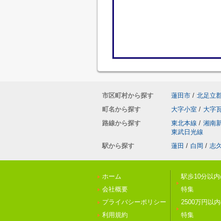
市区町村から探す
蓮田市
/
北足立
町名から探す
大字小室
/
大字
路線から探す
東北本線
/
湘南
東武日光線
駅から探す
蓮田
/
白岡
/
志
ホーム
駅歩10分以
会社概要
特集
プライバシーポリシー
2500万円以
利用規約
特集