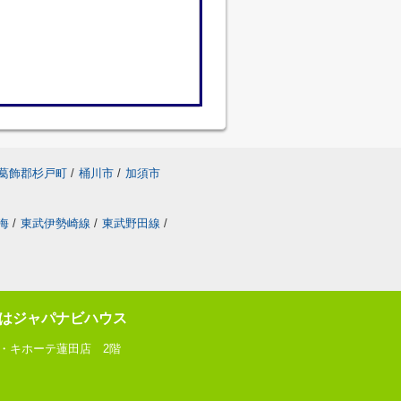
葛飾郡杉戸町
/
桶川市
/
加須市
海
/
東武伊勢崎線
/
東武野田線
/
はジャパナビハウス
ン・キホーテ蓮田店 2階