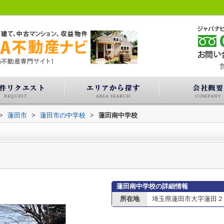
営
>
蓮田市
>
蓮田市の中学校
>
蓮田南中学校
蓮田南中学校の詳細情報
所在地
埼玉県蓮田市大字蓮田２