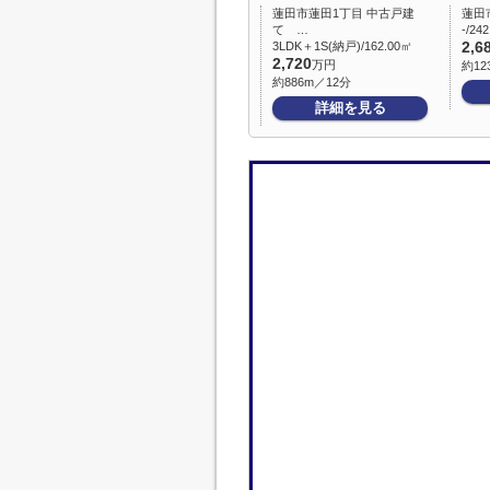
蓮田市蓮田1丁目 中古戸建
蓮田
て …
-/24
3LDK＋1S(納戸)/162.00㎡
2,6
2,720
万円
約12
約886m／12分
詳細を見る