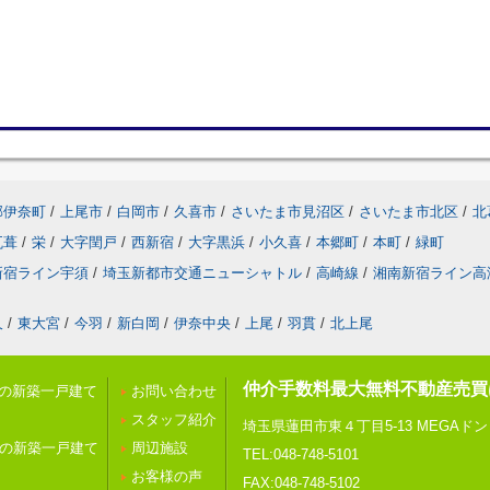
郡伊奈町
/
上尾市
/
白岡市
/
久喜市
/
さいたま市見沼区
/
さいたま市北区
/
北
瓦葺
/
栄
/
大字閏戸
/
西新宿
/
大字黒浜
/
小久喜
/
本郷町
/
本町
/
緑町
新宿ライン宇須
/
埼玉新都市交通ニューシャトル
/
高崎線
/
湘南新宿ライン高
久
/
東大宮
/
今羽
/
新白岡
/
伊奈中央
/
上尾
/
羽貫
/
北上尾
仲介手数料最大無料不動産売買
内の新築一戸建て
お問い合わせ
スタッフ紹介
埼玉県蓮田市東４丁目5-13 MEGAド
内の新築一戸建て
周辺施設
TEL:048-748-5101
お客様の声
FAX:048-748-5102