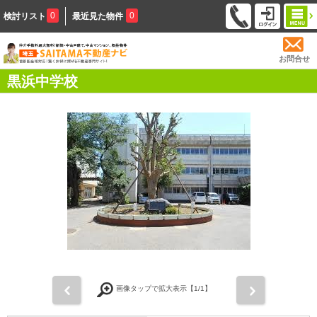
0
0
検討リスト
最近見た物件
お問合せ
黒浜中学校
前
次
画像タップで拡大表示【
1
/1】