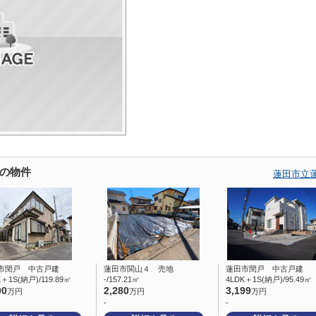
の物件
蓮田市立
市閏戸 中古戸建
蓮田市関山４ 売地
蓮田市閏戸 中古戸建
K＋1S(納戸)/119.89㎡
-/157.21㎡
4LDK＋1S(納戸)/95.49㎡
00
2,280
3,199
万円
万円
万円
-
-