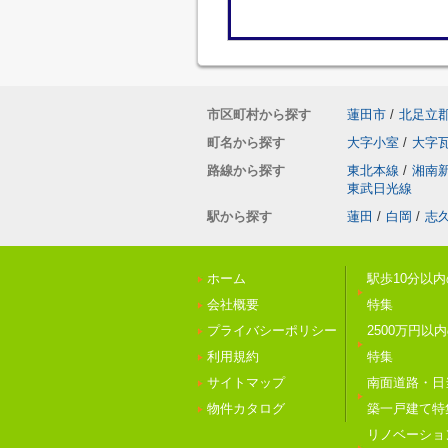
市区町村から探す
蓮田市
/
北足立
町名から探す
大字小室
/
大字
路線から探す
東北本線
/
湘南
東武日光線
駅から探す
蓮田
/
白岡
/
志
ホーム
駅歩10分以
会社概要
特集
プライバシーポリシー
2500万円以
利用規約
特集
サイトマップ
南面道路・日
物件カタログ
築一戸建て特
リノベーショ