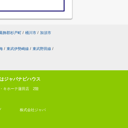
葛飾郡杉戸町
/
桶川市
/
加須市
海
/
東武伊勢崎線
/
東武野田線
/
はジャパナビハウス
ン・キホーテ蓮田店 2階
動産ショップ 株式会社ジャパ