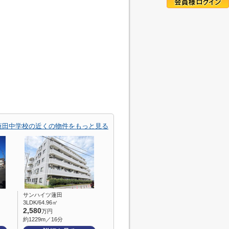
蓮田中学校の近くの物件をもっと見る
サンハイツ蓮田
3LDK/64.96㎡
2,580
万円
約1229m／16分