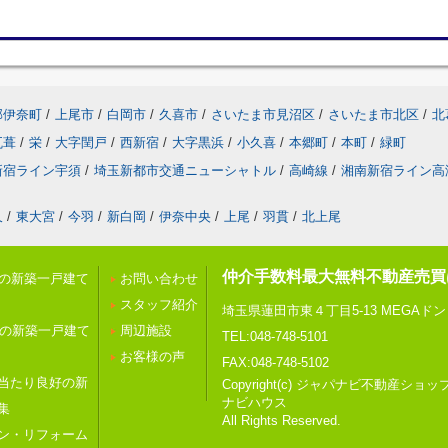
郡伊奈町
/
上尾市
/
白岡市
/
久喜市
/
さいたま市見沼区
/
さいたま市北区
/
北
瓦葺
/
栄
/
大字閏戸
/
西新宿
/
大字黒浜
/
小久喜
/
本郷町
/
本町
/
緑町
新宿ライン宇須
/
埼玉新都市交通ニューシャトル
/
高崎線
/
湘南新宿ライン高
久
/
東大宮
/
今羽
/
新白岡
/
伊奈中央
/
上尾
/
羽貫
/
北上尾
仲介手数料最大無料不動産売買
内の新築一戸建て
お問い合わせ
スタッフ紹介
埼玉県蓮田市東４丁目5-13 MEGAド
内の新築一戸建て
周辺施設
TEL:048-748-5101
お客様の声
FAX:048-748-5102
当たり良好の新
Copyright(c) ジャパナビ不
ナビハウス
集
All Rights Reserved.
ン・リフォーム