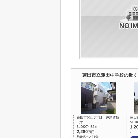
蓮田市立蓮田中学校の近く
蓮田市関山3丁目 戸建賃貸
蓮田
（オ…
5LD
3LDK/74.52㎡
1,2
2,280
万円
-
約845m／11分