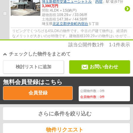
埼玉新都市交通ニューシャトル
「
内宿
」駅 徒歩7分
3,390万円
間取:
4LDK＋1S(納戸)
建物面積:
109.29㎡ / 33.06坪
土地面積:
147.38㎡ / 44.58坪
埼玉県
北足立郡伊奈町
内宿台
５丁目
リビングでくつろげる4SLDKの物件です。中古の戸建て物件は、経済的
なメリットが大きいのが特徴です。建物面積109.29㎡の物件はいかがです
か。自家発電の太陽光発電システムは災害時に...
該当公開件数
1
件
1-1
件表示
チェックした物件をまとめて
検討リストに追加
お問い合わせ
無料会員登録はこちら
公開物件数：
0
件
会員登録
会員物件数：
0
件
さらに条件を絞り込む
物件リクエスト