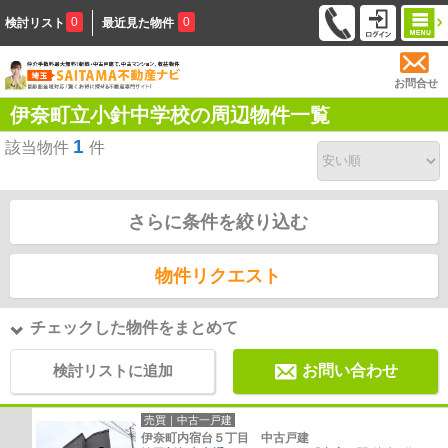
0
0
検討リスト
最近見た物件
お問合せ
伊奈町立小針中学校の周辺物件一覧
1
該当物件
件
さらに条件を絞り込む
物件リクエスト
チェックした物件をまとめて
検討リストに追加
お問い合わせ
売買｜中古一戸建
伊奈町内宿台５丁目 中古戸建