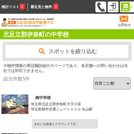
0
0
検討リスト
最近見た物件
お問合せ
北足立郡伊奈町の中学校
スポットを絞り込む
※物件情報の周辺施設紹介のページであり、各店舗への問い合わせは当
社では対応できません。
該当件数
5
件
南中学校
埼玉県北足立郡伊奈町大字小室
埼玉新都市交通ニューシャトル 丸山駅
-
きれいな校舎とグラウンドです。