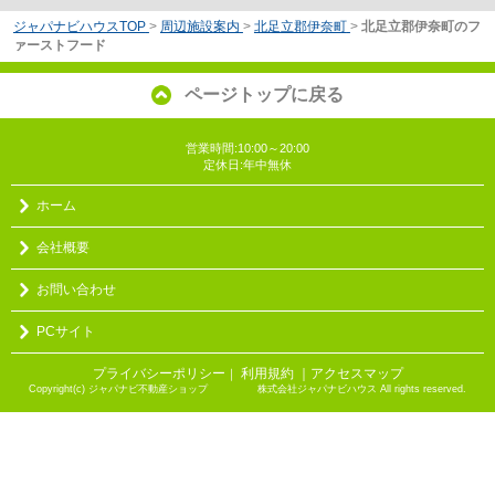
ジャパナビハウスTOP
>
周辺施設案内
>
北足立郡伊奈町
>
北足立郡伊奈町のフ
ァーストフード
ページトップに戻る
営業時間:10:00～20:00
定休日:年中無休
ホーム
会社概要
お問い合わせ
PCサイト
プライバシーポリシー
利用規約
｜アクセスマップ
｜
Copyright(c) ジャパナビ不動産ショップ 株式会社ジャパナビハウス All rights reserved.