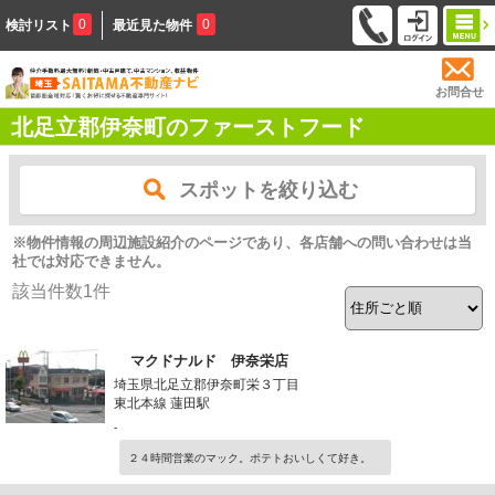
0
0
検討リスト
最近見た物件
お問合せ
北足立郡伊奈町のファーストフード
スポットを絞り込む
※物件情報の周辺施設紹介のページであり、各店舗への問い合わせは当
社では対応できません。
該当件数
1
件
マクドナルド 伊奈栄店
埼玉県北足立郡伊奈町栄３丁目
東北本線 蓮田駅
-
２４時間営業のマック。ポテトおいしくて好き。