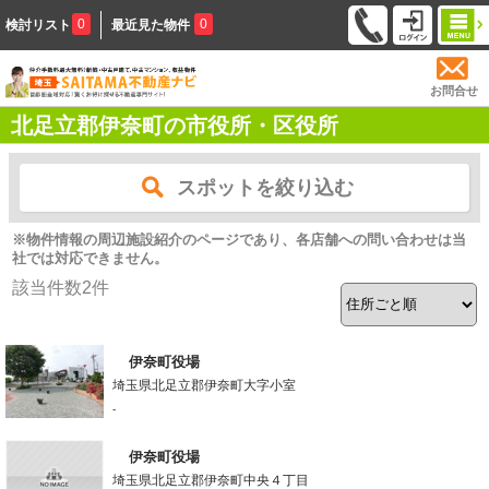
0
0
検討リスト
最近見た物件
お問合せ
北足立郡伊奈町の市役所・区役所
スポットを絞り込む
※物件情報の周辺施設紹介のページであり、各店舗への問い合わせは当
社では対応できません。
該当件数
2
件
伊奈町役場
埼玉県北足立郡伊奈町大字小室
-
伊奈町役場
埼玉県北足立郡伊奈町中央４丁目