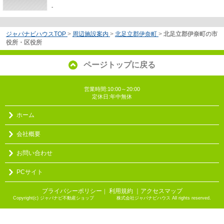
-
ジャパナビハウスTOP
>
周辺施設案内
>
北足立郡伊奈町
>
北足立郡伊奈町の市
役所・区役所
ページトップに戻る
営業時間:10:00～20:00
定休日:年中無休
ホーム
会社概要
お問い合わせ
PCサイト
プライバシーポリシー
利用規約
｜アクセスマップ
｜
Copyright(c) ジャパナビ不動産ショップ 株式会社ジャパナビハウス All rights reserved.