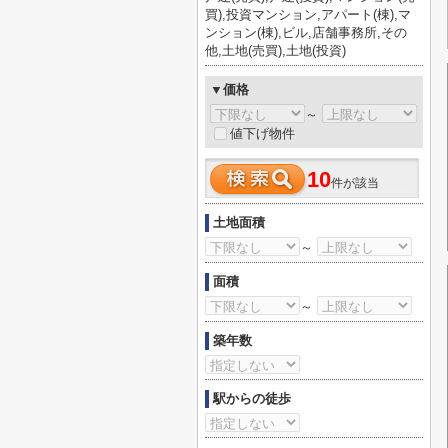
買),投資マンション,アパート(棟),マ
ンション(棟),ビル,店舗事務所,その
他,土地(売買),土地(投資)
▼価格
～
値下げ物件
10
件が該当
土地面積
～
面積
～
築年数
駅からの徒歩