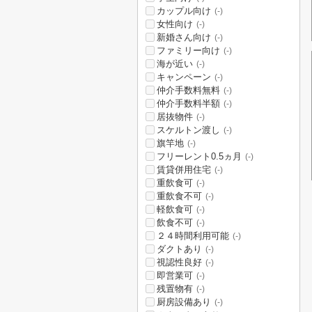
カップル向け
(-)
女性向け
(-)
新婚さん向け
(-)
ファミリー向け
(-)
海が近い
(-)
キャンペーン
(-)
仲介手数料無料
(-)
仲介手数料半額
(-)
居抜物件
(-)
スケルトン渡し
(-)
旗竿地
(-)
フリーレント0.5ヵ月
(-)
賃貸併用住宅
(-)
重飲食可
(-)
重飲食不可
(-)
軽飲食可
(-)
飲食不可
(-)
２４時間利用可能
(-)
ダクトあり
(-)
視認性良好
(-)
即営業可
(-)
残置物有
(-)
厨房設備あり
(-)