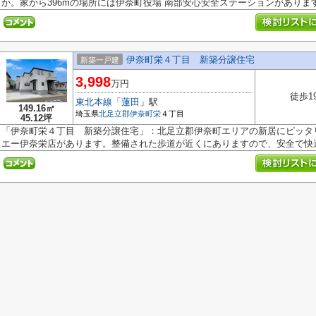
か。家から396mの場所には伊奈町役場 南部安心安全ステーションがあります。
伊奈町栄４丁目 新築分譲住宅
新築一戸建
3,998
万円
徒歩1
東北本線
「
蓮田
」駅
149.16㎡
埼玉県
北足立郡伊奈町
栄
４丁目
45.12坪
「伊奈町栄４丁目 新築分譲住宅」：北足立郡伊奈町エリアの新居にピッタリ
エー伊奈栄店があります。整備された歩道が近くにありますので、安全で快適.