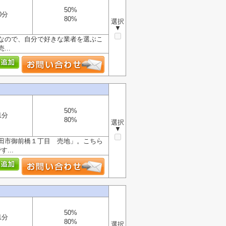
50%
0分
80%
選択
▼
なので、自分で好きな業者を選ぶこ
..
50%
1分
80%
選択
▼
田市御前橋１丁目 売地」。こちら
...
50%
1分
80%
選択