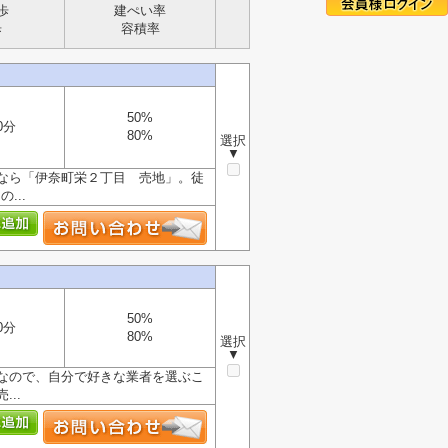
歩
建ぺい率
歩
容積率
50%
0分
80%
選択
▼
なら「伊奈町栄２丁目 売地」。徒
...
50%
0分
80%
選択
▼
なので、自分で好きな業者を選ぶこ
..