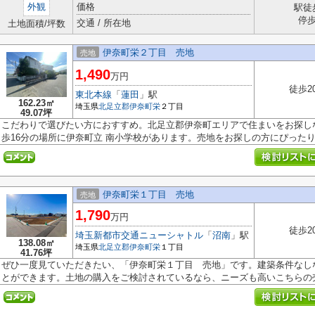
外観
価格
駅徒
停
交通 / 所在地
土地面積/坪数
伊奈町栄２丁目 売地
売地
1,490
万円
徒歩2
東北本線
「
蓮田
」駅
162.23㎡
埼玉県
北足立郡伊奈町
栄
２丁目
49.07坪
こだわりで選びたい方におすすめ。北足立郡伊奈町エリアで住まいをお探し
歩16分の場所に伊奈町立 南小学校があります。売地をお探しの方にぴったりの
伊奈町栄１丁目 売地
売地
1,790
万円
徒歩2
埼玉新都市交通ニューシャトル
「
沼南
」駅
138.08㎡
埼玉県
北足立郡伊奈町
栄
１丁目
41.76坪
ぜひ一度見ていただきたい、「伊奈町栄１丁目 売地」です。建築条件なし
とができます。土地の購入をご検討されているなら、ニーズも高いこちらの売.