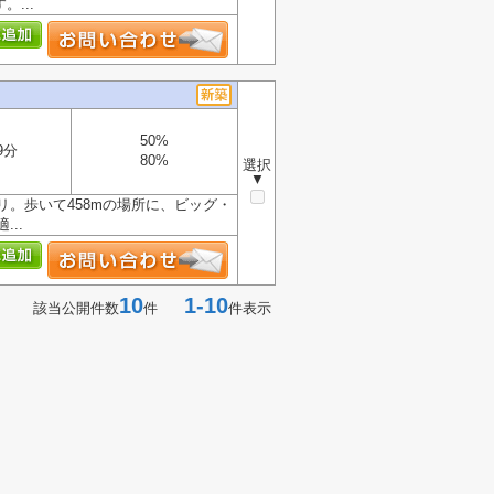
...
50%
9分
80%
選択
▼
。歩いて458mの場所に、ビッグ・
..
10
1-10
該当公開件数
件
件表示