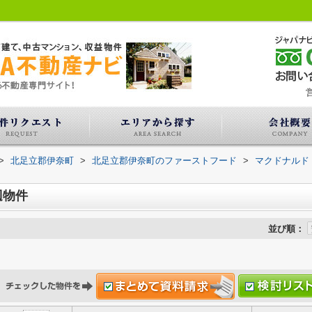
営
>
北足立郡伊奈町
>
北足立郡伊奈町のファーストフード
>
マクドナルド
辺物件
並び順：