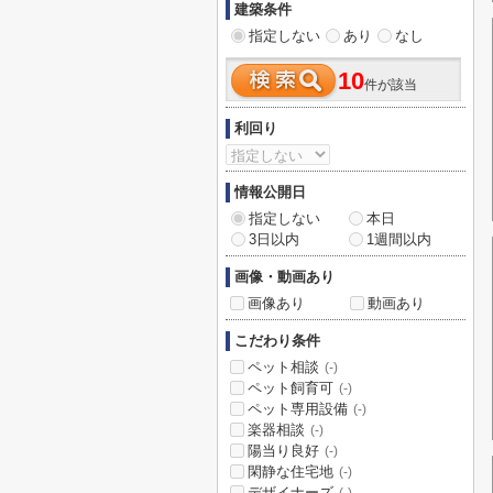
建築条件
指定しない
あり
なし
10
件が該当
利回り
情報公開日
指定しない
本日
3日以内
1週間以内
画像・動画あり
画像あり
動画あり
こだわり条件
ペット相談
(-)
ペット飼育可
(-)
ペット専用設備
(-)
楽器相談
(-)
陽当り良好
(-)
閑静な住宅地
(-)
デザイナーズ