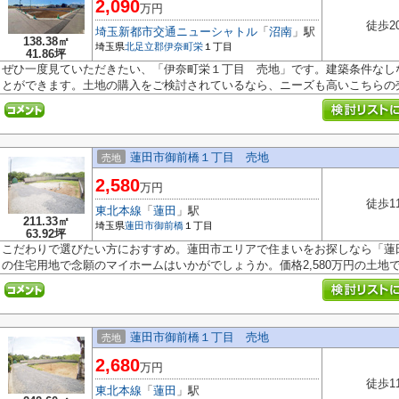
2,090
万円
徒歩2
埼玉新都市交通ニューシャトル
「
沼南
」駅
138.38㎡
埼玉県
北足立郡伊奈町
栄
１丁目
41.86坪
ぜひ一度見ていただきたい、「伊奈町栄１丁目 売地」です。建築条件なし
とができます。土地の購入をご検討されているなら、ニーズも高いこちらの売.
蓮田市御前橋１丁目 売地
売地
2,580
万円
徒歩1
東北本線
「
蓮田
」駅
211.33㎡
埼玉県
蓮田市
御前橋
１丁目
63.92坪
こだわりで選びたい方におすすめ。蓮田市エリアで住まいをお探しなら「蓮
の住宅用地で念願のマイホームはいかがでしょうか。価格2,580万円の土地です
蓮田市御前橋１丁目 売地
売地
2,680
万円
徒歩1
東北本線
「
蓮田
」駅