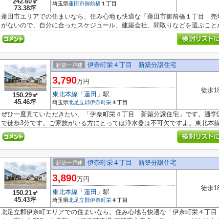
242.60㎡
埼玉県
蓮田市
御前橋
１丁目
73.38坪
蓮田市エリアでの住まいなら、住み心地も快適な「蓮田市御前橋１丁目 売
がないので、自分に合ったスケジュール、建築会社、間取りなどを選ぶことが.
伊奈町栄４丁目 新築分譲住宅
新築一戸建
3,790
万円
徒歩1
東北本線
「
蓮田
」駅
150.29㎡
45.46坪
埼玉県
北足立郡伊奈町
栄
４丁目
ぜひ一度見ていただきたい、「伊奈町栄４丁目 新築分譲住宅」です。通学
で徒歩3分です。ご家族がいる方にとっては浄水器は不可欠ですよ。東北本線.
伊奈町栄４丁目 新築分譲住宅
新築一戸建
3,890
万円
徒歩1
東北本線
「
蓮田
」駅
150.21㎡
45.43坪
埼玉県
北足立郡伊奈町
栄
４丁目
北足立郡伊奈町エリアでの住まいなら、住み心地も快適な「伊奈町栄４丁目