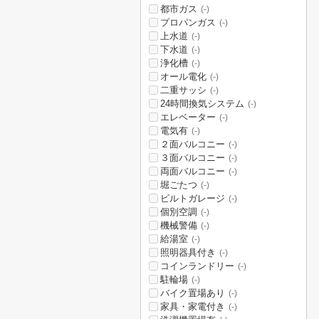
都市ガス
(-)
プロパンガス
(-)
上水道
(-)
下水道
(-)
浄化槽
(-)
オール電化
(-)
二重サッシ
(-)
24時間換気システム
(-)
エレベーター
(-)
電気有
(-)
２面バルコニー
(-)
３面バルコニー
(-)
両面バルコニー
(-)
堀ごたつ
(-)
ビルトガレージ
(-)
個別空調
(-)
機械警備
(-)
給湯室
(-)
照明器具付き
(-)
コインランドリー
(-)
駐輪場
(-)
バイク置場あり
(-)
家具・家電付き
(-)