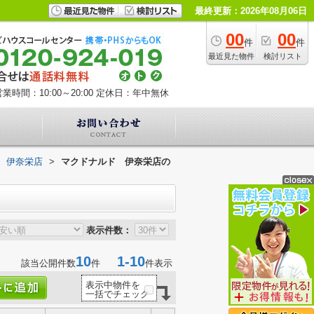
最終更新：2026年08月06日
00
00
件
件
最近見た物件
検討リスト
業時間：10:00～20:00
定休日：年中無休
 伊奈栄店
>
マクドナルド 伊奈栄店の
表示件数：
10
1-10
該当公開件数
件
件表示
表示中物件を
一括でチェック