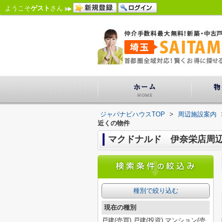
ようこそ
ゲスト
さん
ジャパナビハウスTOP
>
周辺施設案内
近くの物件
マクドナルド 伊奈栄店周
種別で絞り込む
現在の種別
戸建(売買),戸建(投資),マンション(売