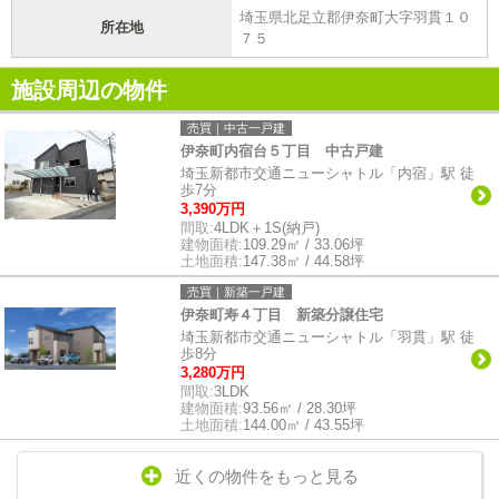
埼玉県北足立郡伊奈町大字羽貫１０
所在地
７５
施設周辺の物件
売買｜中古一戸建
伊奈町内宿台５丁目 中古戸建
埼玉新都市交通ニューシャトル「内宿」駅 徒
歩7分
3,390万円
間取:
4LDK＋1S(納戸)
建物面積:
109.29㎡ / 33.06坪
土地面積:
147.38㎡ / 44.58坪
売買｜新築一戸建
伊奈町寿４丁目 新築分譲住宅
埼玉新都市交通ニューシャトル「羽貫」駅 徒
歩8分
3,280万円
間取:
3LDK
建物面積:
93.56㎡ / 28.30坪
土地面積:
144.00㎡ / 43.55坪
近くの物件をもっと見る