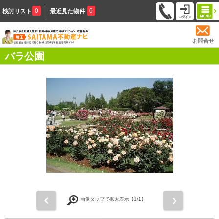
0
0
検討リスト
最近見た物件
お問合せ
バラ公園
前
次
画像タップで拡大表示【
1
/1】