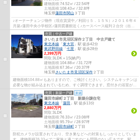
建物面積:
74.52㎡ / 22.54坪
土地面積:
108.43㎡ / 32.8坪
埼玉県
蓮田市
関山
３丁目
♪オーナーチェンジ物件（現在賃貸中／利回り５．１５％）♪２０１６年４
月築♪蓮田中央小学校区♪蓮田図書館近く♪カースペース縦列２台分（出入
口間口２ｍ・車種による）♪閑静な住環境♪日...
売買｜中古一戸建
さいたま市見沼区深作２丁目 中古戸建て
東北本線
「
東大宮
」駅 徒歩42分
東武野田線
「
七里
」駅 徒歩28分
2,399万円
間取:
3LDK＋1S(納戸)
建物面積:
104.88㎡ / 31.72坪
土地面積:
67.36㎡ / 20.37坪
埼玉県
さいたま市見沼区
深作
２丁目
建物面積104.88㎡もありますので、ご検討ください。システムキッチンは
必要な物が組み込まれているため、すぐ調理できます。窓付きの浴室が付
いており、衛生面の心配も要りません。設...
売買｜新築一戸建
新築
蓮田市緑町２丁目 新築分譲住宅
東北本線
「
蓮田
」駅 徒歩13分
2,880万円
間取:
3LDK
建物面積:
76.33㎡ / 23.08坪
土地面積:
95.79㎡ / 28.97坪
埼玉県
蓮田市
緑町
２丁目
防犯カメラが設置されており、空き巣などへの対策もしっかりとしていま
す。建物面積76.33㎡でご家族と過ごすのにも問題のない広さです。駅か