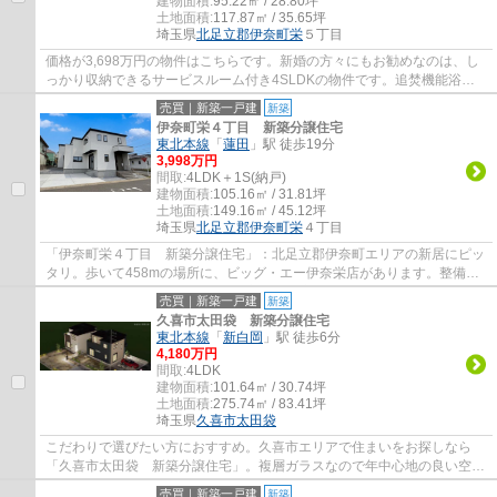
建物面積:
95.22㎡ / 28.80坪
土地面積:
117.87㎡ / 35.65坪
埼玉県
北足立郡伊奈町
栄
５丁目
価格が3,698万円の物件はこちらです。新婚の方々にもお勧めなのは、し
っかり収納できるサービスルーム付き4SLDKの物件です。追焚機能浴室
は利便性が高いので、あって損はありません。...
売買｜新築一戸建
新築
伊奈町栄４丁目 新築分譲住宅
東北本線
「
蓮田
」駅 徒歩19分
3,998万円
間取:
4LDK＋1S(納戸)
建物面積:
105.16㎡ / 31.81坪
土地面積:
149.16㎡ / 45.12坪
埼玉県
北足立郡伊奈町
栄
４丁目
「伊奈町栄４丁目 新築分譲住宅」：北足立郡伊奈町エリアの新居にピッ
タリ。歩いて458mの場所に、ビッグ・エー伊奈栄店があります。整備さ
れた歩道が近くにありますので、安全で快適...
売買｜新築一戸建
新築
久喜市太田袋 新築分譲住宅
東北本線
「
新白岡
」駅 徒歩6分
4,180万円
間取:
4LDK
建物面積:
101.64㎡ / 30.74坪
土地面積:
275.74㎡ / 83.41坪
埼玉県
久喜市
太田袋
こだわりで選びたい方におすすめ。久喜市エリアで住まいをお探しなら
「久喜市太田袋 新築分譲住宅」。複層ガラスなので年中心地の良い空間
で電気料金の節約もできます。新築の戸建て...
売買｜新築一戸建
新築