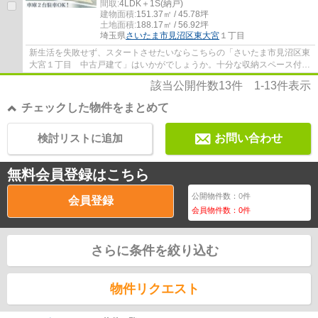
間取:
4LDK＋1S(納戸)
建物面積:
151.37㎡ / 45.78坪
土地面積:
188.17㎡ / 56.92坪
埼玉県
さいたま市見沼区
東大宮
１丁目
新生活を失敗せず、スタートさせたいならこちらの「さいたま市見沼区東
大宮１丁目 中古戸建て」はいかがでしょうか。十分な収納スペース付き
の4SLDKの物件はご家族の多いファミリーの...
該当公開件数
13
件
1-13
件表示
チェックした物件をまとめて
検討リストに追加
お問い合わせ
無料会員登録はこちら
公開物件数：
0
件
会員登録
会員物件数：
0
件
さらに条件を絞り込む
物件リクエスト