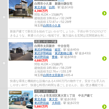
白岡市小久喜 新築分譲住宅
東北本線
「
白岡
」駅 徒歩14分
4,398万円
間取:
4LDK＋1S(納戸)
建物面積:
106.61㎡ / 32.24坪
土地面積:
172.87㎡ / 52.29坪
埼玉県
白岡市
小久喜
新築戸建てで新生活を始めてはいかがでしょうか。子供が外でのびのびで
きるような、車通りの少ない地域です。魅力溢れる玄関は玄関収納を利用
してることが多いです。浴室乾燥機のある...
売買｜中古一戸建
白岡市太田新井 中古住宅
東武伊勢崎線
「
姫宮
」駅 徒歩40分
東武伊勢崎線
「
東武動物公園
」駅 徒歩43分
東武野田線
「
豊春
」駅 徒歩56分
4,680万円
間取:
4LDK＋1S(納戸)
建物面積:
185.90㎡ / 56.23坪
土地面積:
512.76㎡ / 155.1坪
埼玉県
白岡市
太田新井
1435-4
快適な環境と機能的な設備のある4,680万円の物件です。安全でお手入れ
しやすいIHで、快適な料理の時間を過ごしませんか。追い焚き機能で冷め
たお湯も温め直せます。浴室乾燥機のあるお...
売買｜中古一戸建
さいたま市見沼区東大宮１丁目 中古戸建て
東北本線
「
東大宮
」駅 徒歩16分
東武野田線
「
大和田
」駅 徒歩22分
5,880万円