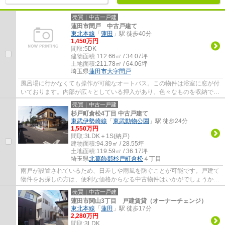
売買｜中古一戸建
蓮田市閏戸 中古戸建て
東北本線
「
蓮田
」駅 徒歩40分
1,450万円
間取:
5DK
建物面積:
112.66㎡ / 34.07坪
土地面積:
211.78㎡ / 64.06坪
埼玉県
蓮田市
大字閏戸
風呂場に行かなくても操作が可能なオートバス。この物件は浴室に窓が付
いております。内部が広々としている押入があり、色々なものを収納でき
ます。投資の目安として利用されることの...
売買｜中古一戸建
杉戸町倉松4丁目 中古戸建て
東武伊勢崎線
「
東武動物公園
」駅 徒歩24分
1,550万円
間取:
3LDK＋1S(納戸)
建物面積:
94.39㎡ / 28.55坪
土地面積:
119.59㎡ / 36.17坪
埼玉県
北葛飾郡杉戸町
倉松
４丁目
雨戸が設置されているため、日差しや雨風を防ぐことが可能です。戸建て
物件をお探しの方は、便利な価格からなる中古物件はいかがでしょうか。
この物件は広々としたシステムキッチンな...
売買｜中古一戸建
蓮田市関山3丁目 戸建賃貸（オーナーチェンジ）
東北本線
「
蓮田
」駅 徒歩17分
2,280万円
間取:
3LDK