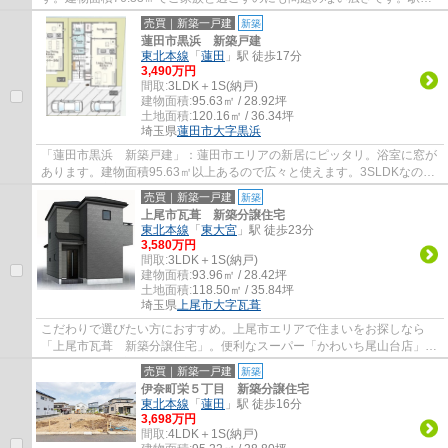
ら徒歩13分の物件です。TVインターフォン付...
売買｜新築一戸建
新築
蓮田市黒浜 新築戸建
東北本線
「
蓮田
」駅 徒歩17分
3,490万円
間取:
3LDK＋1S(納戸)
建物面積:
95.63㎡ / 28.92坪
土地面積:
120.16㎡ / 36.34坪
埼玉県
蓮田市
大字黒浜
「蓮田市黒浜 新築戸建」：蓮田市エリアの新居にピッタリ。浴室に窓が
あります。建物面積95.63㎡以上あるので広々と使えます。3SLDKなので
様々な使い方が可能なサービスルームが付い...
売買｜新築一戸建
新築
上尾市瓦葺 新築分譲住宅
東北本線
「
東大宮
」駅 徒歩23分
3,580万円
間取:
3LDK＋1S(納戸)
建物面積:
93.96㎡ / 28.42坪
土地面積:
118.50㎡ / 35.84坪
埼玉県
上尾市
大字瓦葺
こだわりで選びたい方におすすめ。上尾市エリアで住まいをお探しなら
「上尾市瓦葺 新築分譲住宅」。便利なスーパー「かわいち尾山台店」ま
で422mです。家から上尾市役所尾山台出張所...
売買｜新築一戸建
新築
伊奈町栄５丁目 新築分譲住宅
東北本線
「
蓮田
」駅 徒歩16分
3,698万円
間取:
4LDK＋1S(納戸)