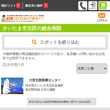
0
0
検討リスト
最近見た物件
お問合せ
さいたま市北区の総合病院
スポットを絞り込む
※物件情報の周辺施設紹介のページであり、各店舗への問い合わせは当
社では対応できません。
該当件数
1
件
大宮北部医療センター
埼玉県さいたま市北区盆栽町
東武野田線 大宮公園駅
-
独立行政法人地域医療機能推進機構が運営する総合病院。