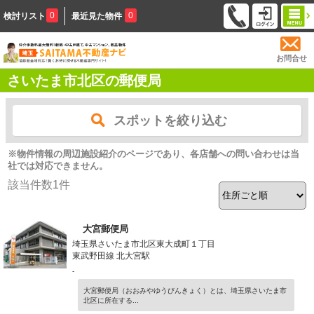
0
0
検討リスト
最近見た物件
お問合せ
さいたま市北区の郵便局
スポットを絞り込む
※物件情報の周辺施設紹介のページであり、各店舗への問い合わせは当
社では対応できません。
該当件数
1
件
大宮郵便局
埼玉県さいたま市北区東大成町１丁目
東武野田線 北大宮駅
-
大宮郵便局（おおみやゆうびんきょく）とは、埼玉県さいたま市
北区に所在する...