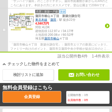
「サンハイツ蓮田」のここがイチオシ。蓮田市図書館が家から314mのと
ころにあります。本好きの方にオススメです。堂山公園まで208mです。
当社は経験豊富なプロのスタッフが在籍してい...
売買｜新築一戸建
新築
蓮田市椿山４丁目 新築分譲住宅
東北本線
「
蓮田
」駅 徒歩22分
4,580万円
間取:
4LDK
建物面積:
112.97㎡ / 34.17坪
土地面積:
200.08㎡ / 60.52坪
埼玉県
蓮田市
椿山
４丁目
「蓮田市椿山４丁目 新築分譲住宅」：蓮田市エリアの新居にピッタリ。
ファミリー向けのポイント、蓮田市立蓮田中央小学校が徒歩11分のところ
にあります。夢のマイホームは思い切って...
該当公開件数
4
件
1-4
件表示
チェックした物件をまとめて
検討リストに追加
お問い合わせ
無料会員登録はこちら
公開物件数：
0
件
会員登録
会員物件数：
0
件