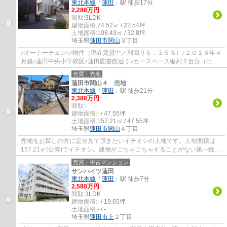
東北本線
「
蓮田
」駅 徒歩17分
2,280万円
間取:
3LDK
建物面積:
74.52㎡ / 22.54坪
土地面積:
108.43㎡ / 32.8坪
埼玉県
蓮田市
関山
３丁目
♪オーナーチェンジ物件（現在賃貸中／利回り５．１５％）♪２０１６年４
月築♪蓮田中央小学校区♪蓮田図書館近く♪カースペース縦列２台分（出入
口間口２ｍ・車種による）♪閑静な住環境♪日...
売買｜売地
蓮田市関山４ 売地
東北本線
「
蓮田
」駅 徒歩21分
2,380万円
間取:
-
建物面積:
- / 47.55坪
土地面積:
157.21㎡ / 47.55坪
埼玉県
蓮田市
関山
４丁目
売地をお探しの方に是非見て頂きたいイチオシの土地です。土地面積は
157.21㎡(公簿)でイチオシ。建物がごちゃごちゃすることがない第一種低
層住居専用地域なので、静かに快適に過ごす...
売買｜中古マンション
サンハイツ蓮田
東北本線
「
蓮田
」駅 徒歩7分
2,580万円
間取:
3LDK
建物面積:
- / 19.65坪
土地面積:
- / -
埼玉県
蓮田市
上
２丁目