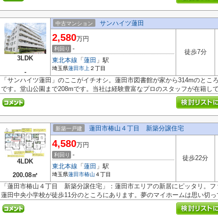
サンハイツ蓮田
中古マンション
2,580
万円
-
利回り
徒歩7分
3LDK
東北本線
「
蓮田
」駅
埼玉県
蓮田市
上
２丁目
-
「サンハイツ蓮田」のここがイチオシ。蓮田市図書館が家から314mのとこ
です。堂山公園まで208mです。当社は経験豊富なプロのスタッフが在籍してい
蓮田市椿山４丁目 新築分譲住宅
新築一戸建
4,580
万円
-
利回り
徒歩22分
4LDK
東北本線
「
蓮田
」駅
200.08㎡
埼玉県
蓮田市
椿山
４丁目
「蓮田市椿山４丁目 新築分譲住宅」：蓮田市エリアの新居にピッタリ。フ
蓮田中央小学校が徒歩11分のところにあります。夢のマイホームは思い切って.