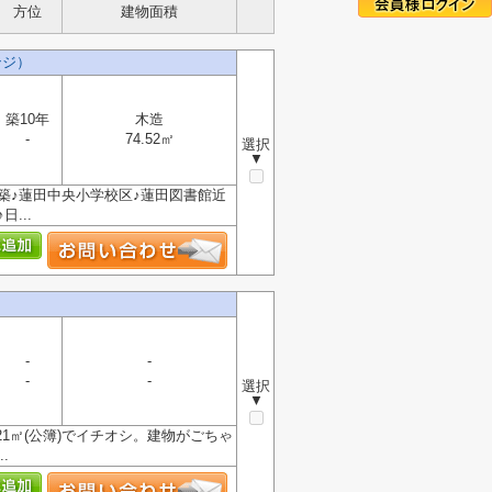
方位
建物面積
ンジ）
築10年
木造
-
74.52㎡
選択
▼
築♪蓮田中央小学校区♪蓮田図書館近
...
-
-
-
-
選択
▼
1㎡(公簿)でイチオシ。建物がごちゃ
.