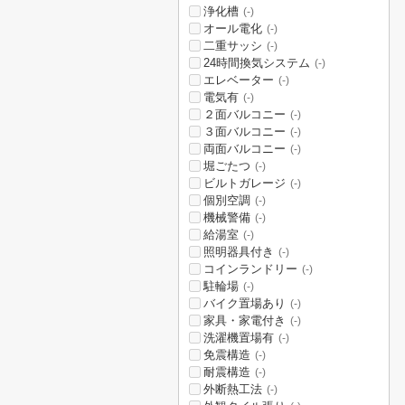
浄化槽
(-)
オール電化
(-)
二重サッシ
(-)
24時間換気システム
(-)
エレベーター
(-)
電気有
(-)
２面バルコニー
(-)
３面バルコニー
(-)
両面バルコニー
(-)
堀ごたつ
(-)
ビルトガレージ
(-)
個別空調
(-)
機械警備
(-)
給湯室
(-)
照明器具付き
(-)
コインランドリー
(-)
駐輪場
(-)
バイク置場あり
(-)
家具・家電付き
(-)
洗濯機置場有
(-)
免震構造
(-)
耐震構造
(-)
外断熱工法
(-)