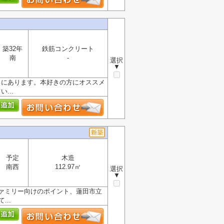
築32年
鉄筋コンクリート
南
-
選択
▼
ろにあります。本好きの方にオススメ
...
予定
木造
南西
112.97㎡
選択
▼
ァミリー向けのポイント、蓮田市立
..