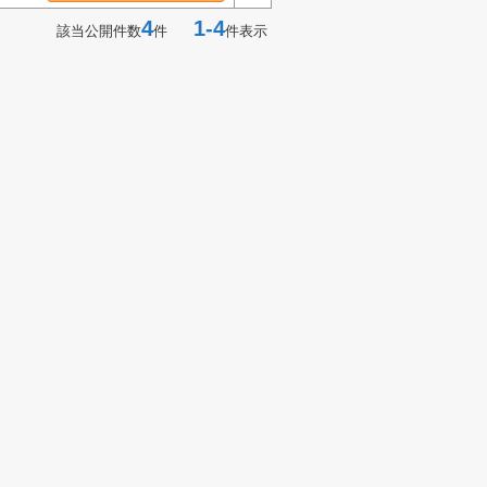
4
1-4
該当公開件数
件
件表示