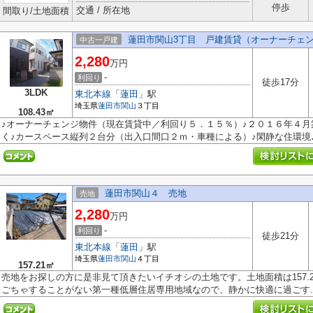
停歩
交通 / 所在地
間取り/土地面積
蓮田市関山3丁目 戸建賃貸（オーナーチェ
中古一戸建
2,280
万円
-
利回り
徒歩17分
3LDK
東北本線
「
蓮田
」駅
埼玉県
蓮田市
関山
３丁目
108.43㎡
♪オーナーチェンジ物件（現在賃貸中／利回り５．１５％）♪２０１６年４月
く♪カースペース縦列２台分（出入口間口２ｍ・車種による）♪閑静な住環境♪日
蓮田市関山４ 売地
売地
2,280
万円
-
利回り
徒歩21分
東北本線
「
蓮田
」駅
埼玉県
蓮田市
関山
４丁目
157.21㎡
売地をお探しの方に是非見て頂きたいイチオシの土地です。土地面積は157.2
ごちゃすることがない第一種低層住居専用地域なので、静かに快適に過ごす..