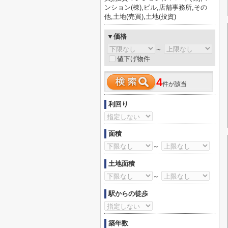
ンション(棟),ビル,店舗事務所,その
他,土地(売買),土地(投資)
▼価格
～
値下げ物件
4
件が該当
利回り
面積
～
土地面積
～
駅からの徒歩
築年数