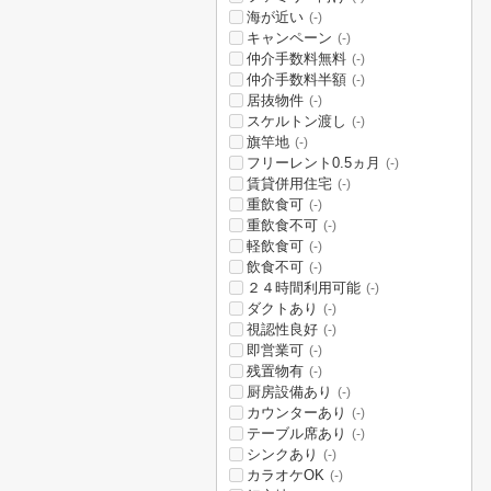
海が近い
(-)
キャンペーン
(-)
仲介手数料無料
(-)
仲介手数料半額
(-)
居抜物件
(-)
スケルトン渡し
(-)
旗竿地
(-)
フリーレント0.5ヵ月
(-)
賃貸併用住宅
(-)
重飲食可
(-)
重飲食不可
(-)
軽飲食可
(-)
飲食不可
(-)
２４時間利用可能
(-)
ダクトあり
(-)
視認性良好
(-)
即営業可
(-)
残置物有
(-)
厨房設備あり
(-)
カウンターあり
(-)
テーブル席あり
(-)
シンクあり
(-)
カラオケOK
(-)