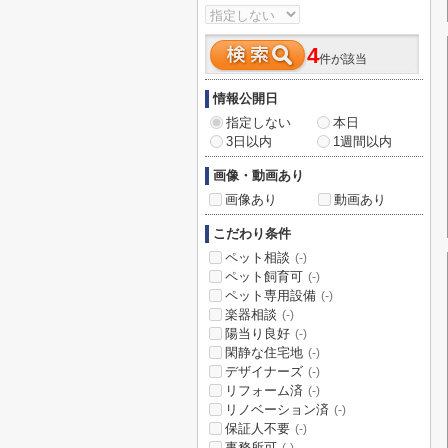
4
件が該当
情報公開日
指定しない
本日
3日以内
1週間以内
画像・動画あり
画像あり
動画あり
こだわり条件
ペット相談
(-)
ペット飼育可
(-)
ペット専用設備
(-)
楽器相談
(-)
陽当り良好
(-)
閑静な住宅地
(-)
デザイナーズ
(-)
リフォーム済
(-)
リノベーション済
(-)
保証人不要
(-)
事務所可