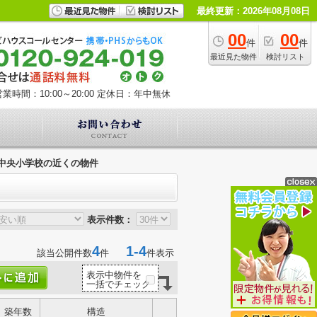
最終更新：2026年08月08日
00
00
件
件
最近見た物件
検討リスト
業時間：10:00～20:00
定休日：年中無休
中央小学校の近くの物件
表示件数：
4
1-4
該当公開件数
件
件表示
表示中物件を
一括でチェック
築年数
構造