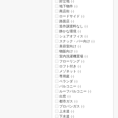
好立地
(-)
地下物件
(-)
商店街
(-)
ロードサイド
(-)
路面店
(-)
造作譲渡料なし
(-)
静かな環境
(-)
シェアオフィス
(-)
スナック・バー向け
(-)
美容室向け
(-)
物販向け
(-)
室内洗濯機置場
(-)
フローリング
(-)
ロフト付き
(-)
メゾネット
(-)
専用庭
(-)
ベランダ
(-)
バルコニー
(-)
ルーフバルコニー
(-)
出窓
(-)
都市ガス
(-)
プロパンガス
(-)
上水道
(-)
下水道
(-)