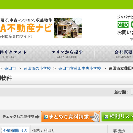
営
>
蓮田市
>
蓮田市の小学校
>
蓮田市立蓮田中央小学校
>
蓮田市立蓮田
辺物件
並び順：
外観
/
間取り図
価格 / 利回り
駅徒歩