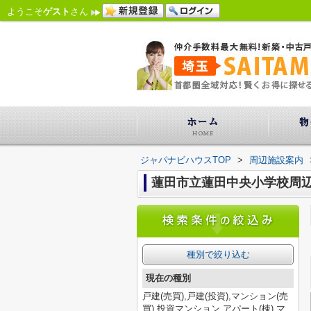
ようこそ
ゲスト
さん
ジャパナビハウスTOP
>
周辺施設案内
蓮田市立蓮田中央小学校周
種別で絞り込む
現在の種別
戸建(売買),戸建(投資),マンション(売
買),投資マンション,アパート(棟),マ