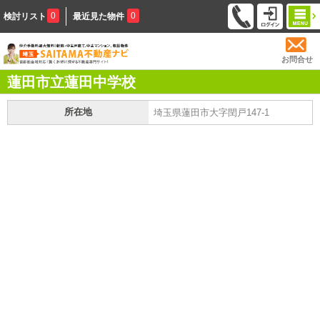
0
0
検討リスト
最近見た物件
お問合せ
蓮田市立蓮田中学校
所在地
埼玉県蓮田市大字閏戸147-1