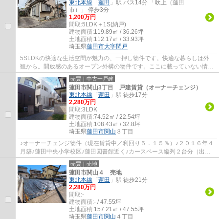
東北本線
「
蓮田
」駅 バス14分 「吹上（蓮田
市）」 停歩3分
1,200万円
間取:
5LDK＋1S(納戸)
建物面積:
119.89㎡ / 36.26坪
土地面積:
112.17㎡ / 33.93坪
埼玉県
蓮田市
大字閏戸
5SLDKの快適な生活空間が魅力の、一押し物件です。快適な暮らしは外
観から。開放感のあるオープン外構の物件です。ここに載っていない情報
は、是非内覧でお確かめください。追焚機能浴...
売買｜中古一戸建
蓮田市関山3丁目 戸建賃貸（オーナーチェンジ）
東北本線
「
蓮田
」駅 徒歩17分
2,280万円
間取:
3LDK
建物面積:
74.52㎡ / 22.54坪
土地面積:
108.43㎡ / 32.8坪
埼玉県
蓮田市
関山
３丁目
♪オーナーチェンジ物件（現在賃貸中／利回り５．１５％）♪２０１６年４
月築♪蓮田中央小学校区♪蓮田図書館近く♪カースペース縦列２台分（出入
口間口２ｍ・車種による）♪閑静な住環境♪日...
売買｜売地
蓮田市関山４ 売地
東北本線
「
蓮田
」駅 徒歩21分
2,280万円
間取:
-
建物面積:
- / 47.55坪
土地面積:
157.21㎡ / 47.55坪
埼玉県
蓮田市
関山
４丁目