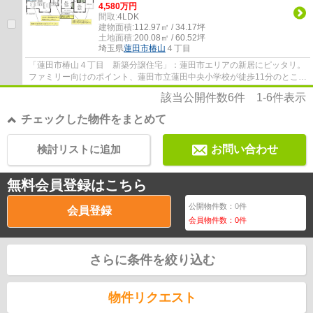
4,580万円
間取:
4LDK
建物面積:
112.97㎡ / 34.17坪
土地面積:
200.08㎡ / 60.52坪
埼玉県
蓮田市
椿山
４丁目
「蓮田市椿山４丁目 新築分譲住宅」：蓮田市エリアの新居にピッタリ。
ファミリー向けのポイント、蓮田市立蓮田中央小学校が徒歩11分のところ
にあります。夢のマイホームは思い切って...
該当公開件数
6
件
1-6
件表示
チェックした物件をまとめて
検討リストに追加
お問い合わせ
無料会員登録はこちら
公開物件数：
0
件
会員登録
会員物件数：
0
件
さらに条件を絞り込む
物件リクエスト