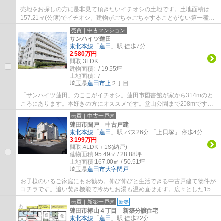
売地をお探しの方に是非見て頂きたいイチオシの土地です。土地面積は
157.21㎡(公簿)でイチオシ。建物がごちゃごちゃすることがない第一種低
層住居専用地域なので、静かに快適に過ごす...
売買｜中古マンション
サンハイツ蓮田
東北本線
「
蓮田
」駅 徒歩7分
2,580万円
間取:
3LDK
建物面積:
- / 19.65坪
土地面積:
- / -
埼玉県
蓮田市
上
２丁目
「サンハイツ蓮田」のここがイチオシ。蓮田市図書館が家から314mのと
ころにあります。本好きの方にオススメです。堂山公園まで208mです。
当社は経験豊富なプロのスタッフが在籍してい...
売買｜中古一戸建
蓮田市閏戸 中古戸建
東北本線
「
蓮田
」駅 バス26分 「上貝塚」 停歩4分
3,199万円
間取:
4LDK＋1S(納戸)
建物面積:
95.49㎡ / 28.88坪
土地面積:
167.00㎡ / 50.51坪
埼玉県
蓮田市
大字閏戸
お子様のいるご家庭にもお勧め。伸び伸びと生活できる中古戸建て物件が
コチラです。追い焚き機能で冷めたお湯も温め直せます。広々とした15帖
以上のLDKのおかげで、日々の生活にゆとり...
売買｜新築一戸建
新築
蓮田市椿山４丁目 新築分譲住宅
東北本線
「
蓮田
」駅 徒歩22分