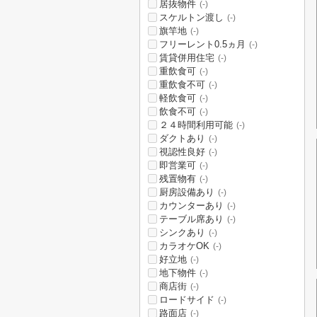
居抜物件
(-)
スケルトン渡し
(-)
旗竿地
(-)
フリーレント0.5ヵ月
(-)
賃貸併用住宅
(-)
重飲食可
(-)
重飲食不可
(-)
軽飲食可
(-)
飲食不可
(-)
２４時間利用可能
(-)
ダクトあり
(-)
視認性良好
(-)
即営業可
(-)
残置物有
(-)
厨房設備あり
(-)
カウンターあり
(-)
テーブル席あり
(-)
シンクあり
(-)
カラオケOK
(-)
好立地
(-)
地下物件
(-)
商店街
(-)
ロードサイド
(-)
路面店
(-)