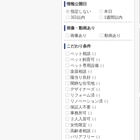
情報公開日
指定しない
本日
3日以内
1週間以内
画像・動画あり
画像あり
動画あり
こだわり条件
ペット相談
(-)
ペット飼育可
(-)
ペット専用設備
(-)
楽器相談
(-)
陽当り良好
(-)
閑静な住宅地
(-)
デザイナーズ
(-)
リフォーム済
(-)
リノベーション済
(-)
保証人不要
(-)
事務所可
(-)
２人入居可
(-)
女性限定
(-)
高齢者相談
(-)
バリアフリー
(-)