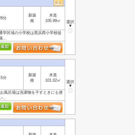
新築
木造
28分
南
105.99㎡
選択
▼
通学区域の小学校は黒浜西小学校徒
..
新築
木造
15分
南
101.02㎡
選択
▼
るお風呂場は洗濯物を干すときにも便
..
新築
木造