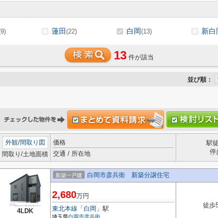
蓮田
白岡
新白
(9)
(22)
(13)
13
件が該当
並び順：
外観
/
間取り図
価格
駅
停
交通 / 所在地
間取り/土地面積
白岡市彦兵衛 新築分譲住宅
新築一戸建
2,680
万円
徒歩
東北本線
「
白岡
」駅
4LDK
埼玉県
白岡市
彦兵衛