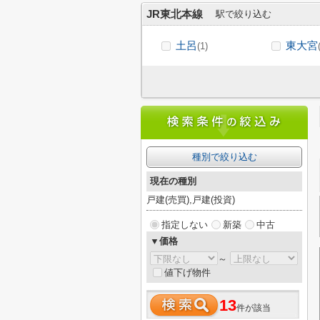
JR東北本線
駅で絞り込む
土呂
東大宮
(1)
種別で絞り込む
現在の種別
戸建(売買),戸建(投資)
指定しない
新築
中古
▼価格
～
値下げ物件
13
件が該当