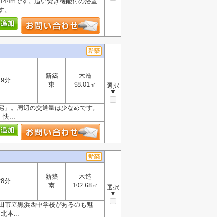
144mです。追い焚き機能付の浴室
...
新築
木造
19分
東
98.01㎡
選択
▼
宅」。周辺の交通量は少なめです。
...
新築
木造
28分
南
102.68㎡
選択
▼
蓮田市立黒浜西中学校があるのも魅
本...