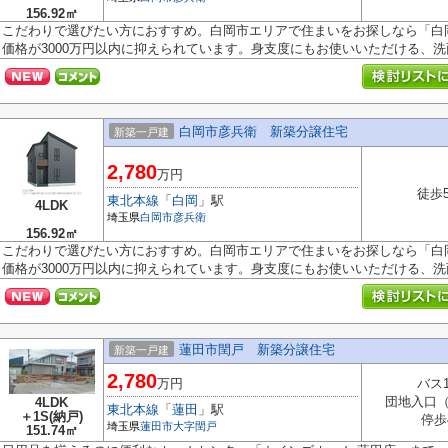
156.92㎡
こだわりで選びたい方におすすめ。白岡市エリアで住まいをお探しなら「白
価格が3000万円以内に抑えられています。身支度にもお使いいただける、洗面.
白岡市彦兵衛 新築分譲住宅
新築一戸建
2,780
万円
徒歩
東北本線
「
白岡
」駅
4LDK
埼玉県
白岡市
彦兵衛
156.92㎡
こだわりで選びたい方におすすめ。白岡市エリアで住まいをお探しなら「白
価格が3000万円以内に抑えられています。身支度にもお使いいただける、洗面.
蓮田市閏戸 新築分譲住宅
新築一戸建
2,780
万円
バス
団地入口
4LDK
東北本線
「
蓮田
」駅
＋1S(納戸)
停歩
埼玉県
蓮田市
大字閏戸
151.74㎡