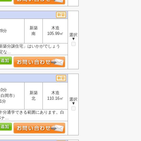
新築
木造
28分
南
105.99㎡
選択
▼
新築分譲住宅」はいかがでしょう
...
10分
新築
木造
（白岡市）
北
110.16㎡
選択
1分
▼
十分通学できる範囲にあります。白
...