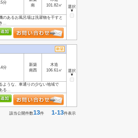
15分
南
101.82㎡
選択
▼
機のあるお風呂場は洗濯物を干すと
..
新築
木造
14分
南西
106.61㎡
選択
▼
るような、車通りの少ない地域で
...
13
1-13
該当公開件数
件
件表示