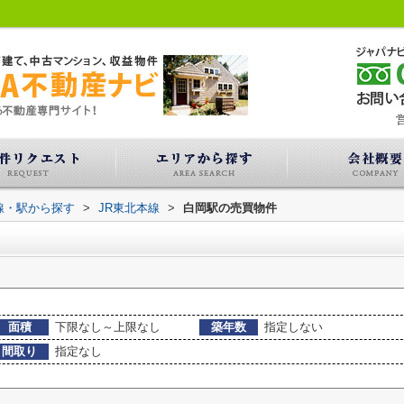
営
路線・駅から探す
>
JR東北本線
>
白岡駅の売買物件
面積
下限なし～上限なし
築年数
指定しない
間取り
指定なし