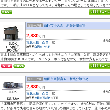
日用品を揃えるのに便利なホームセンター「カインズホーム 蓮田店」まで、
です。15帖以上のLDKとなっており、家族団らんの場としても適した広さです。
白岡市小久喜 新築分譲住宅
新築一戸建
2,880
万円
徒歩
東北本線
「
白岡
」駅
3LDK
＋1S(納戸)
埼玉県
白岡市
小久喜
105.09㎡
東北本線白岡駅周辺への引っ越しをお考えなら「白岡市小久喜 新築分譲住
建物面積は98.01㎡です。TVインターホン付きなので、女性の方も安心です。快
蓮田市西新宿４ 新築分譲住宅
新築一戸建
2,880
万円
徒歩
4LDK
東北本線
「
白岡
」駅
埼玉県
蓮田市
西新宿
４丁目
133.72㎡
「蓮田市西新宿４ 新築分譲住宅」のここがイチオシ。徒歩23分の距離に
力。好条件で快適な住み心地の2,880万円の物件となっています。蓮田市の東北