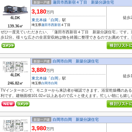
蓮田市西新宿４丁目 新築分譲住宅
新築一戸建
3,180
万円
徒歩
4LDK
東北本線
「
白岡
」駅
埼玉県
蓮田市
西新宿
４丁目
139.36㎡
ぜひ一度見ていただきたい、「蓮田市西新宿４丁目 新築分譲住宅」です。
歩12分。様々な広さの全居室収納は物を綺麗に整理できるのでお薦めです。落.
白岡市白岡 新築分譲住宅
新築一戸建
3,880
万円
4LDK
徒歩
東北本線
「
白岡
」駅
246.82㎡
埼玉県
白岡市
白岡
TVインターホンで、モニターから来訪者が確認できます。浴室乾燥機のあ
利です。建物面積101.02㎡以上あるので広々と使えます。忙しい朝にも嬉しい.
白岡市白岡 新築分譲住宅
新築一戸建
3,980
万円