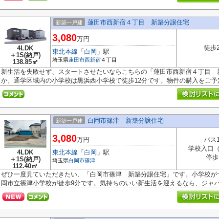
蓮田市西新宿４丁目 新築分譲住宅
新築一戸建
3,080
万円
徒歩
4LDK
東北本線
「
白岡
」駅
＋1S(納戸)
埼玉県
蓮田市
西新宿
４丁目
138.85㎡
新生活を失敗せず、スタートさせたいならこちらの「蓮田市西新宿４丁目 
か。通学区域内の小学校は黒浜西小学校で徒歩12分です。物件の購入をご予定な
白岡市篠津 新築分譲住宅
新築一戸建
3,080
万円
バス
学校入口
4LDK
東北本線
「
白岡
」駅
停歩
＋1S(納戸)
埼玉県
白岡市
篠津
112.40㎡
ぜひ一度見ていただきたい、「白岡市篠津 新築分譲住宅」です。小学校が
岡市立篠津小学校が徒歩9分です。気持ちのいい新生活を迎えるなら、ジャパナ