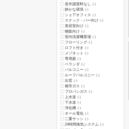
造作譲渡料なし
(-)
静かな環境
(-)
シェアオフィス
(-)
スナック・バー向け
(-)
美容室向け
(-)
物販向け
(-)
室内洗濯機置場
(-)
フローリング
(-)
ロフト付き
(-)
メゾネット
(-)
専用庭
(-)
ベランダ
(-)
バルコニー
(-)
ルーフバルコニー
(-)
出窓
(-)
都市ガス
(-)
プロパンガス
(-)
上水道
(-)
下水道
(-)
浄化槽
(-)
オール電化
(-)
二重サッシ
(-)
24時間換気システム
(-)