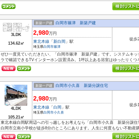
白岡市篠津 新築戸建
新築一戸建
2,980
万円
3LDK
徒歩
東北本線
「
新白岡
」駅
134.62㎡
埼玉県
白岡市
篠津
ぜひ一度見ていただきたい、「白岡市篠津 新築戸建」です。システムキッ
ラで確認できるTVインターホン設置済み。1坪以上ある浴室はゆったりくつろげ
白岡市小久喜 新築分譲住宅
新築一戸建
2,980
万円
徒歩
東北本線
「
白岡
」駅
4LDK
埼玉県
白岡市
小久喜
105.21㎡
東北本線白岡駅周辺への引っ越しをお考えなら「白岡市小久喜 新築分譲住
白岡市立南小学校が徒歩8分のところにあります。人生に何度もない不動産購入