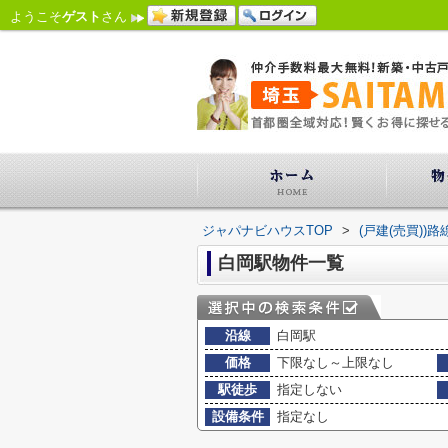
ようこそ
ゲスト
さん
ジャパナビハウスTOP
>
(戸建(売買))
白岡駅物件一覧
沿線
白岡駅
価格
下限なし～上限なし
駅徒歩
指定しない
設備条件
指定なし