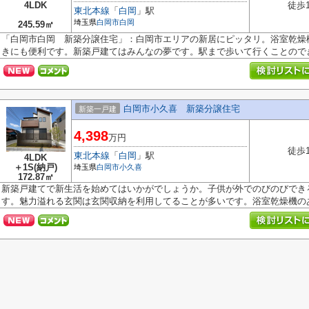
4LDK
徒歩
東北本線
「
白岡
」駅
埼玉県
白岡市
白岡
245.59㎡
「白岡市白岡 新築分譲住宅」：白岡市エリアの新居にピッタリ。浴室乾燥
きにも便利です。新築戸建てはみんなの夢です。駅まで歩いて行くことのでき.
白岡市小久喜 新築分譲住宅
新築一戸建
4,398
万円
徒歩
東北本線
「
白岡
」駅
4LDK
＋1S(納戸)
埼玉県
白岡市
小久喜
172.87㎡
新築戸建てで新生活を始めてはいかがでしょうか。子供が外でのびのびでき
す。魅力溢れる玄関は玄関収納を利用してることが多いです。浴室乾燥機のある