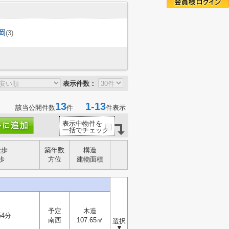
岡
(3)
表示件数：
13
1-13
該当公開件数
件
件表示
表示中物件を
一括でチェック
徒歩
築年数
構造
歩
方位
建物面積
予定
木造
54分
南西
107.65㎡
選択
▼