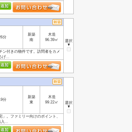
新築
木造
26分
南
96.39㎡
選択
▼
チン付きの物件です。訪問者をカメ
...
新築
木造
19分
東
99.22㎡
選択
▼
宅」。ファミリー向けのポイント、
...