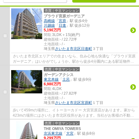
売買｜中古マンション
プラウド宮原ガーデニア
高崎線
「
宮原
」駅 徒歩4分
川越線
「
日進
」駅 徒歩12分
5,190万円
間取:
3LDK＋1S(納戸)
建物面積:
- / 22.72坪
土地面積:
- / -
埼玉県
さいたま市北区
日進町
３丁目
さいたま市北区エリアでの住まいなら、住み心地も快適な「プラウド宮原
ガーデニア」はいかがでしょうか。駅から徒歩4分圏内にある駅近物件で
す。幅広い層の方に好評の、5,190万円台の...
売買｜中古マンション
ガーデンアクシス
東北本線
「
土呂
」駅 徒歩9分
6,980万円
間取:
4LDK
建物面積:
- / 27.82坪
土地面積:
- / -
埼玉県
さいたま市北区
宮原町
１丁目
歩いて459mの場所に、イトーヨーカドー 大宮宮原店があります。家から
423mの場所にはさいたま市北区役所があります。当社がお客様の不動産
購入をしっかりとサポート致します。経験豊富...
売買｜中古マンション
THE OMIYA TOWERS
京浜東北線
「
大宮
」駅 徒歩8分
9,299万円