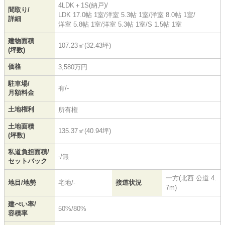
4LDK＋1S(納戸)/
間取り/
LDK 17.0帖 1室
/
洋室 5.3帖 1室
/
洋室 8.0帖 1室
/
詳細
洋室 5.8帖 1室
/
洋室 5.3帖 1室
/
S 1.5帖 1室
建物面積
107.23㎡(32.43坪)
(坪数)
価格
3,580万円
駐車場/
有/-
月額料金
土地権利
所有権
土地面積
135.37㎡(40.94坪)
(坪数)
私道負担面積/
-/無
セットバック
一方(北西 公道 4.
地目/地勢
宅地/-
接道状況
7m)
建ぺい率/
50%/80%
容積率