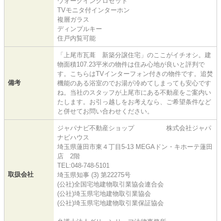
ウォークインクロゼット
TVモニタ付インターホン
複層ガラス
ディンプルキー
住戸内覧可能
「上尾市瓦葺 新築分譲住宅」のここがイチオシ。建
物面積107.23平米の物件は住み心地が良いと評判で
す。こちらはTVインターフォン付きの物件です。追焚
備考
機能のある浴室のでお湯が冷めてしまっても安心です
ね。当社のスタッフが上尾市にある不動産をご案内い
たします。お引っ越しをお考えなら、ご希望条件など
と併せてお問い合わせください。
ジャパナビ不動産ショップ 株式会社ジャパ
ナビハウス
埼玉県蓮田市東４丁目5-13 MEGAドン・キホーテ蓮田
店 2階
TEL:048-748-5101
取扱会社
埼玉県知事 (3) 第22275号
(公社)全国宅地建物取引業協会連合会
(公社)埼玉県宅地建物取引業協会
(公社)埼玉県宅地建物取引業保証協会