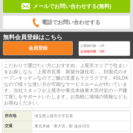
メールでお問い合わせする(無料)
電話でお問い合わせする
無料会員登録はこちら
公開物件数：
0
件
会員登録
会員物件数：
0
件
こだわりで選びたい方におすすめ。上尾市エリアで住まい
をお探しなら「上尾市瓦葺 新築分譲住宅」。対面式のオ
ープンキッチンなのでご飯の支度もラクラクです。4SLDK
なので様々な使い方が可能なサービスルームが付いていま
す。当社スタッフが上尾市や東北本線東大宮付近の一戸建
て探しをサポートいたします。お気軽に地域の情報なども
お尋ねください。
所在地
埼玉県
上尾市
大字瓦葺
交通
東北本線
「
東大宮
」駅 徒歩22分