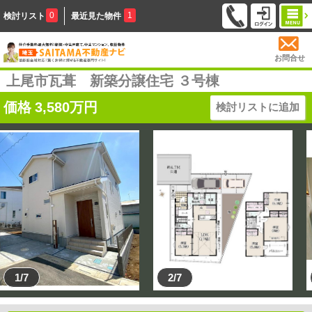
0
1
検討リスト
最近見た物件
お問合せ
上尾市瓦葺 新築分譲住宅 ３号棟
価格
3,580
万円
検討リストに追加
1/7
2/7