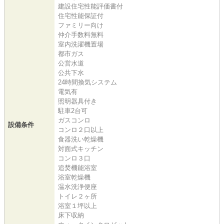
建設住宅性能評価書付
住宅性能保証付
ファミリー向け
仲介手数料無料
室内洗濯機置場
都市ガス
公営水道
公共下水
24時間換気システム
電気有
照明器具付き
駐車2台可
ガスコンロ
設備条件
コンロ２口以上
食器洗い乾燥機
対面式キッチン
コンロ３口
追焚機能浴室
浴室乾燥機
温水洗浄便座
トイレ２ヶ所
浴室１坪以上
床下収納