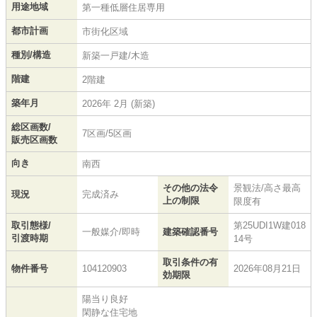
用途地域
第一種低層住居専用
都市計画
市街化区域
種別/構造
新築一戸建/木造
階建
2階建
築年月
2026年 2月 (新築)
総区画数/
7区画/5区画
販売区画数
向き
南西
その他の法令
景観法/高さ最高
現況
完成済み
上の制限
限度有
取引態様/
第25UDI1W建018
一般媒介/即時
建築確認番号
引渡時期
14号
取引条件の有
物件番号
104120903
2026年08月21日
効期限
陽当り良好
閑静な住宅地