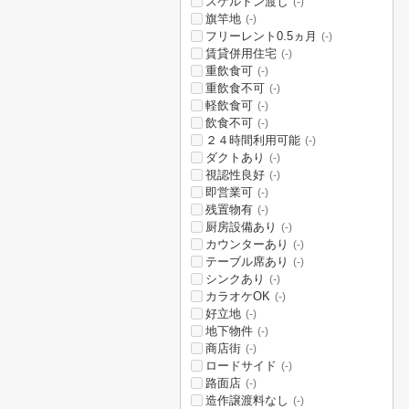
スケルトン渡し
(-)
旗竿地
(-)
フリーレント0.5ヵ月
(-)
賃貸併用住宅
(-)
重飲食可
(-)
重飲食不可
(-)
軽飲食可
(-)
飲食不可
(-)
２４時間利用可能
(-)
ダクトあり
(-)
視認性良好
(-)
即営業可
(-)
残置物有
(-)
厨房設備あり
(-)
カウンターあり
(-)
テーブル席あり
(-)
シンクあり
(-)
カラオケOK
(-)
好立地
(-)
地下物件
(-)
商店街
(-)
ロードサイド
(-)
路面店
(-)
造作譲渡料なし
(-)