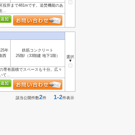
役所まで481mです。追焚機能のあ
..
25年
鉄筋コンクリート
南西
25階/（33階建 地下1階）
選択
▼
程の専有面積でスペースも十分。広々
...
2
1-2
該当公開件数
件
件表示