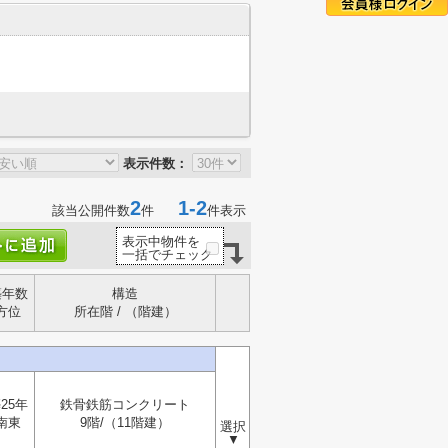
表示件数：
2
1-2
該当公開件数
件
件表示
表示中物件を
一括でチェック
築年数
構造
方位
所在階 / （階建）
25年
鉄骨鉄筋コンクリート
南東
9階/（11階建）
選択
▼