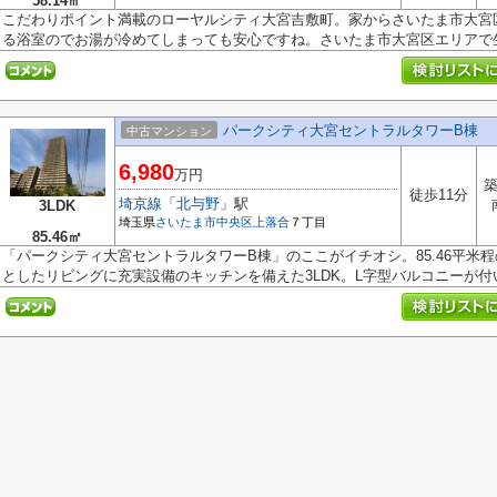
58.14㎡
こだわりポイント満載のローヤルシティ大宮吉敷町。家からさいたま市大宮区
る浴室のでお湯が冷めてしまっても安心ですね。さいたま市大宮区エリアで生.
パークシティ大宮セントラルタワーB棟
中古マンション
6,980
万円
築
徒歩11分
埼京線
「
北与野
」駅
3LDK
埼玉県
さいたま市中央区
上落合
７丁目
85.46㎡
「パークシティ大宮セントラルタワーB棟」のここがイチオシ。85.46平米
としたリビングに充実設備のキッチンを備えた3LDK。L字型バルコニーが付いて