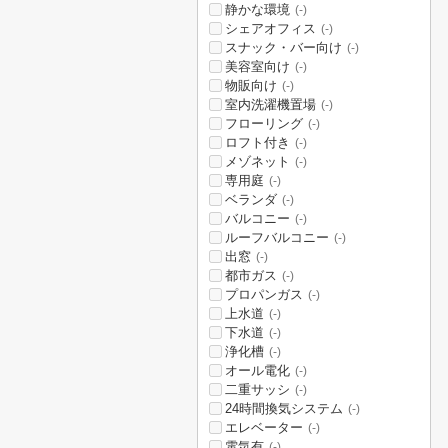
静かな環境
(-)
シェアオフィス
(-)
スナック・バー向け
(-)
美容室向け
(-)
物販向け
(-)
室内洗濯機置場
(-)
フローリング
(-)
ロフト付き
(-)
メゾネット
(-)
専用庭
(-)
ベランダ
(-)
バルコニー
(-)
ルーフバルコニー
(-)
出窓
(-)
都市ガス
(-)
プロパンガス
(-)
上水道
(-)
下水道
(-)
浄化槽
(-)
オール電化
(-)
二重サッシ
(-)
24時間換気システム
(-)
エレベーター
(-)
電気有
(-)