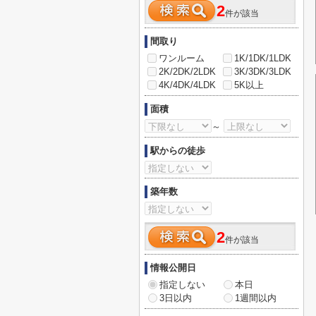
2
件が該当
間取り
ワンルーム
1K/1DK/1LDK
2K/2DK/2LDK
3K/3DK/3LDK
4K/4DK/4LDK
5K以上
面積
～
駅からの徒歩
築年数
2
件が該当
情報公開日
指定しない
本日
3日以内
1週間以内