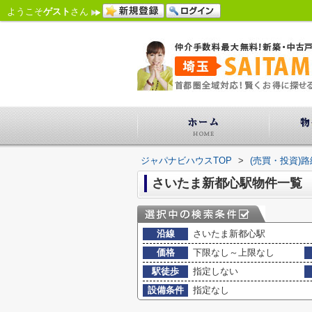
ようこそ
ゲスト
さん
ジャパナビハウスTOP
>
(売買・投資)
さいたま新都心駅物件一覧
沿線
さいたま新都心駅
価格
下限なし～上限なし
駅徒歩
指定しない
設備条件
指定なし