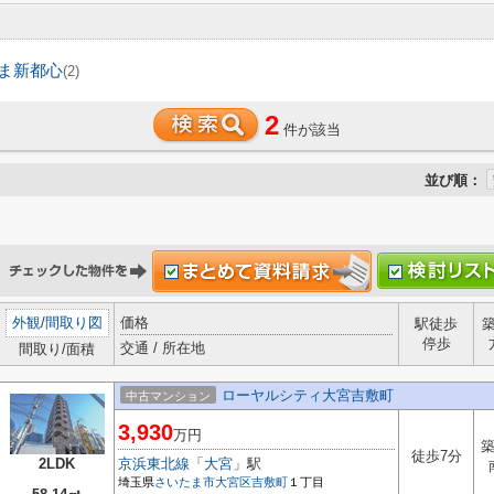
ま新都心
(2)
2
件が該当
並び順：
外観
/
間取り図
価格
駅徒歩
停歩
交通 / 所在地
間取り/面積
ローヤルシティ大宮吉敷町
中古マンション
3,930
万円
築
徒歩7分
2LDK
京浜東北線
「
大宮
」駅
埼玉県
さいたま市大宮区
吉敷町
１丁目