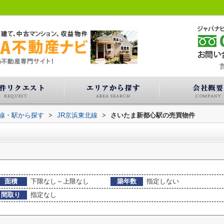
営
路線・駅から探す
>
JR京浜東北線
>
さいたま新都心駅の売買物件
面積
下限なし～上限なし
築年数
指定しない
間取り
指定なし