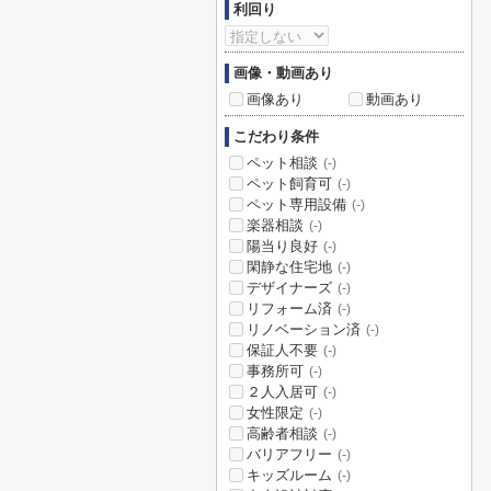
利回り
画像・動画あり
画像あり
動画あり
こだわり条件
ペット相談
(-)
ペット飼育可
(-)
ペット専用設備
(-)
楽器相談
(-)
陽当り良好
(-)
閑静な住宅地
(-)
デザイナーズ
(-)
リフォーム済
(-)
リノベーション済
(-)
保証人不要
(-)
事務所可
(-)
２人入居可
(-)
女性限定
(-)
高齢者相談
(-)
バリアフリー
(-)
キッズルーム
(-)