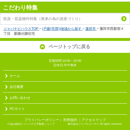
こだわり特集
投資・収益物件特集（将来の為の資産づくり）
ジャパナビハウスTOP
>
(戸建(売買))地域から探す
>
蓮田市
>
蓮田市西新宿４
丁目 新築分譲住宅
ページトップに戻る
営業時間:10:00～20:00
定休日:年中無休
ホーム
会社概要
お問い合わせ
PCサイト
プライバシーポリシー
利用規約
｜アクセスマップ
｜
Copyright(c) ジャパナビ不動産ショップ 株式会社ジャパナビハウス All rights reserved.