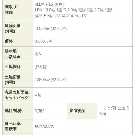
4LDK＋1S(納戸)/
間取り/
LDK 18.0帖 1室
/
S 2.0帖 1室
/
洋室 6.7帖 1室
/
詳細
洋室 5.3帖 2室
/
洋室 4.7帖 1室
建物面積
105.99㎡(32.06坪)
(坪数)
価格
3,080万円
駐車場/
有/-
月額料金
土地権利
所有権
土地面積
138.85㎡(42.00坪)
(坪数)
私道負担面積/
-/無
セットバック
一方(北西 公道 6.
地目/地勢
宅地/-
接道状況
8m)
建ぺい率/
60%/100%
容積率