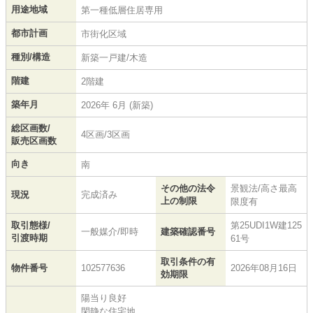
用途地域
第一種低層住居専用
都市計画
市街化区域
種別/構造
新築一戸建/木造
階建
2階建
築年月
2026年 6月 (新築)
総区画数/
4区画/3区画
販売区画数
向き
南
その他の法令
景観法/高さ最高
現況
完成済み
上の制限
限度有
取引態様/
第25UDI1W建125
一般媒介/即時
建築確認番号
引渡時期
61号
取引条件の有
物件番号
102577636
2026年08月16日
効期限
陽当り良好
閑静な住宅地