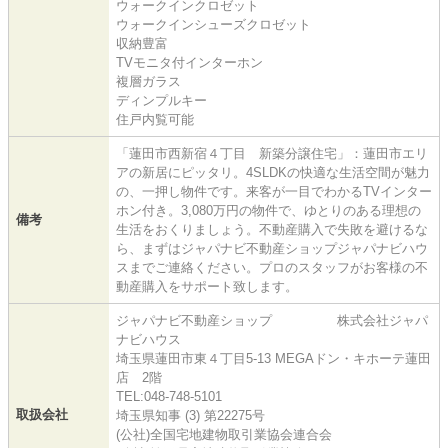
ウォークインクロゼット
ウォークインシューズクロゼット
収納豊富
TVモニタ付インターホン
複層ガラス
ディンプルキー
住戸内覧可能
「蓮田市西新宿４丁目 新築分譲住宅」：蓮田市エリ
アの新居にピッタリ。4SLDKの快適な生活空間が魅力
の、一押し物件です。来客が一目でわかるTVインター
ホン付き。3,080万円の物件で、ゆとりのある理想の
備考
生活をおくりましょう。不動産購入で失敗を避けるな
ら、まずはジャパナビ不動産ショップジャパナビハウ
スまでご連絡ください。プロのスタッフがお客様の不
動産購入をサポート致します。
ジャパナビ不動産ショップ 株式会社ジャパ
ナビハウス
埼玉県蓮田市東４丁目5-13 MEGAドン・キホーテ蓮田
店 2階
TEL:048-748-5101
取扱会社
埼玉県知事 (3) 第22275号
(公社)全国宅地建物取引業協会連合会