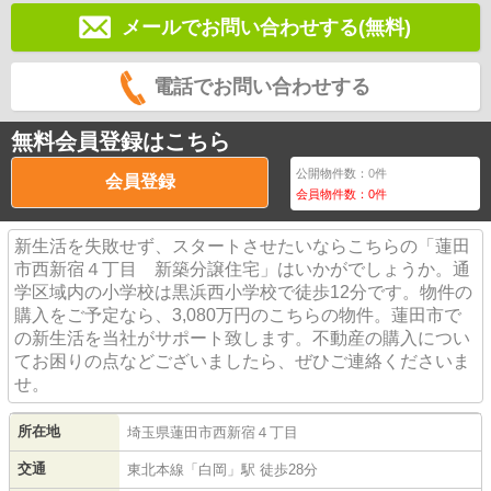
メールでお問い合わせする(無料)
電話でお問い合わせする
無料会員登録はこちら
公開物件数：
0
件
会員登録
会員物件数：
0
件
新生活を失敗せず、スタートさせたいならこちらの「蓮田
市西新宿４丁目 新築分譲住宅」はいかがでしょうか。通
学区域内の小学校は黒浜西小学校で徒歩12分です。物件の
購入をご予定なら、3,080万円のこちらの物件。蓮田市で
の新生活を当社がサポート致します。不動産の購入につい
てお困りの点などございましたら、ぜひご連絡くださいま
せ。
所在地
埼玉県
蓮田市
西新宿
４丁目
交通
東北本線
「
白岡
」駅 徒歩28分