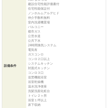
建設住宅性能評価書付
住宅性能保証付
ノンホルムアルデヒド
仲介手数料無料
室内洗濯機置場
バルコニー
都市ガス
公営水道
公共下水
24時間換気システム
電気有
ガスコンロ
コンロ２口以上
システムキッチン
設備条件
対面式キッチン
コンロ３口
追焚機能浴室
浴室乾燥機
温水洗浄便座
洗髪洗面化粧台
トイレ２ヶ所
浴室１坪以上
床下収納