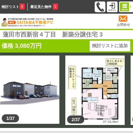
0
1
検討リスト
最近見た物件
お問合せ
蓮田市西新宿４丁目 新築分譲住宅 3
価格
3,080
万円
検討リストに追加
1/37
2/37